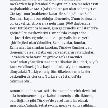
merkezleri hep İstanbul olmuştur. Yalnızca Menderes'in
Başbakanlık ve MAH (MİT) müsteşarı olan Sebataycı ve
CIA taşeronu (mahkeme kararı ile sabit) Ahmet Salih
Koru'nın baş mason olduğu dönemde, O'nun baskısı ile
bir kaç yıl için Ankara'ya getirilmiş, 1960 darbesi ile
Koru tutuklanınca hemen, gün geçirmeksizin İstanbul'a
götürdüler merkezlerini Osmanlı'da komprador
burjuvazi desteğinde, Batılı emperyalistler ve yerli
işbirlikçileri olan Yahudiler, Sebataycılar, Rumlar,
Ermeniler tarafından kurulan; Türkiye Cumhuriyeti
döneminde gene Batılı emperyalistlerin vatandaşları
ile Yahudi-Sebataycılar, gizli ve açık Ermeniler
tarafından yönetilen Mason Tarikatları örgütleri, Büyük
Loca ve Yüksek Şüra, başkent Ankara'yı tanımamış
dünyadaki, Türkiye hariç, tüm ülkelerde merkezleri
başkentlerde olurken, Türkiye'de İstanbul'da
tutmuşlardır...
Bunun iki nedeni var. Birincisi masonlar Türk devletini
asla benimsememiş ve kabul etmemişlerdir. İkincisi,
belirttiğimiz gibi Türkiye'de yerel unsurlar olarak
masonluk Yahudi, Sebataycı, Ermeni ve Rum asıllıların