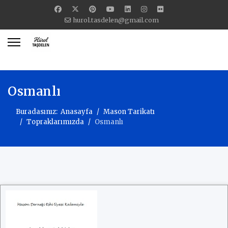
hurol.tasdelen@gmail.com
Osmanlı
Buradasınız:
Anasayfa
Mason Tarikatı
Topraklarımızda
Osmanlı