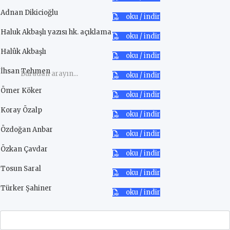
Adnan Dikicioğlu
oku / indir
Haluk Akbaşlı yazısı hk. açıklama
oku / indir
Halûk Akbaşlı
oku / indir
İhsan Tehmen
oku / indir
Ömer Köker
oku / indir
Koray Özalp
oku / indir
Özdoğan Anbar
oku / indir
Özkan Çavdar
oku / indir
Tosun Saral
oku / indir
Türker Şahiner
oku / indir