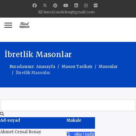
hurol.tasdelen@gmail.com
İbretlik Masonlar
Buradasınız:
Anasayfa
Mason Tarikatı
Masonlar
İbretlik Masonlar
Ad-soyad
Makale
Ahmet Cemal Ronay
oku / indir