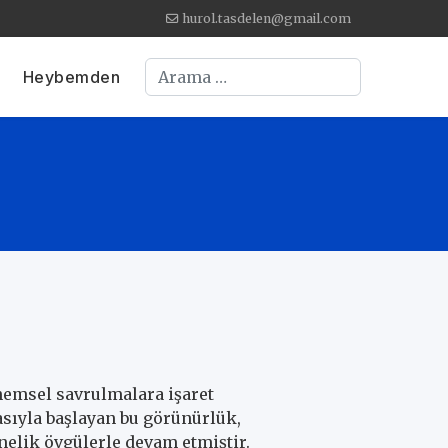
hurol.tasdelen@gmail.com
Arama
Heybemden
önemsel savrulmalara işaret
sıyla başlayan bu görünürlük,
önelik övgülerle devam etmiştir.