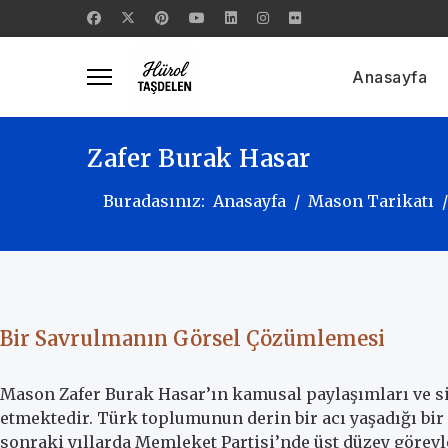
Anasayfa
Zafer Burak Hasar
Buradasınız:
Anasayfa
Mason Tarikatı
Bir Savrulmanın Görsel Çözümlemesi
Mason Zafer Burak Hasar’ın kamusal paylaşımları ve siy
etmektedir. Türk toplumunun derin bir acı yaşadığı bi
sonraki yıllarda Memleket Partisi’nde üst düzey görevler