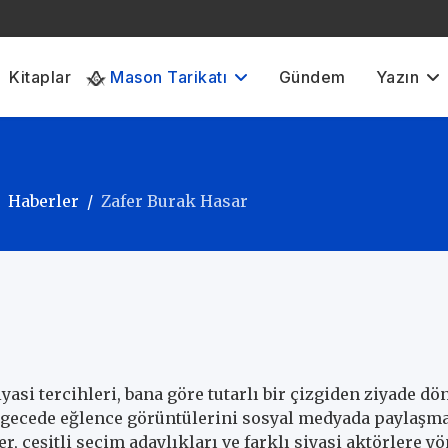
Kitaplar
Mason Tarikatı
Gündem
Yazın
Haberler
Zafer Burak Hasar
asi tercihleri, bana göre tutarlı bir çizgiden ziyade d
r gecede eğlence görüntülerini sosyal medyada paylaşma
, çeşitli seçim adaylıkları ve farklı siyasi aktörlere y