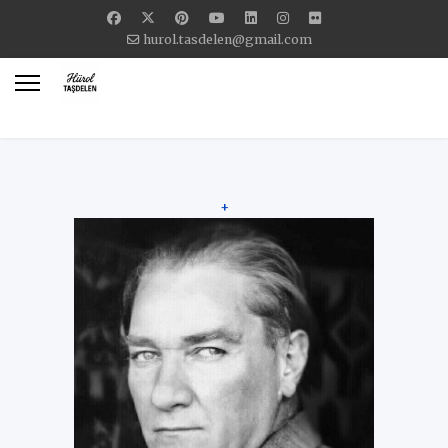
hurol.tasdelen@gmail.com
+