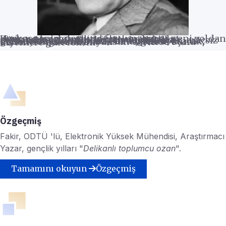
Herkes senin aleyhinde bulunacaktır, seni yoldan çevirmeye çalışacaktır. İşte sen burada direneceksin. Önünde sonsuz engeller yığılacaktır. Kendini büyük değil, küçük, araçsız hiç telakki edecek, kimseden yardım gelmeyeceğine inanarak bu engelleri aşacak, ondan sonra sana büyüksün derlerse bunu diyenlere güleceksin.
Özgeçmiş
Fakir, ODTÜ 'lü, Elektronik Yüksek Mühendisi, Araştırmacı
Yazar, gençlik yılları "
Delikanlı toplumcu ozan
".
Tamamını okuyun
Özgeçmiş