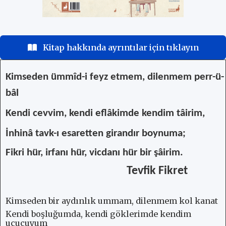
Kitap hakkında ayrıntılar için tıklayın
Kimseden ümmîd-i feyz etmem, dilenmem perr-ü-
bâl
Kendi cevvim, kendi eflâkimde kendim tâirim,
İnhinâ tavk-ı esaretten girandır boynuma;
Fikri hür, irfanı hür, vicdanı hür bir şâirim.
Tevfik Fikret
Kimseden bir aydınlık ummam, dilenmem kol kanat
Kendi boşluğumda, kendi göklerimde kendim
uçucuyum